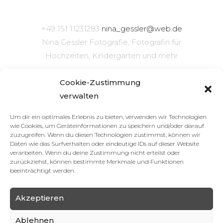
+49 151 11231283
nina_gessler@web.de
Nina Gessler Fotografie, Fotografin für
Hochzeiten, Kindergärten und mehr
Cookie-Zustimmung
Impressum
|
Datenschutz
|
Cookie-Richtlinie
verwalten
(EU)
Um dir ein optimales Erlebnis zu bieten, verwenden wir Technologien
wie Cookies, um Geräteinformationen zu speichern und/oder darauf
zuzugreifen. Wenn du diesen Technologien zustimmst, können wir
Daten wie das Surfverhalten oder eindeutige IDs auf dieser Website
verarbeiten. Wenn du deine Zustimmung nicht erteilst oder
zurückziehst, können bestimmte Merkmale und Funktionen
beeinträchtigt werden.
Akzeptieren
Ablehnen